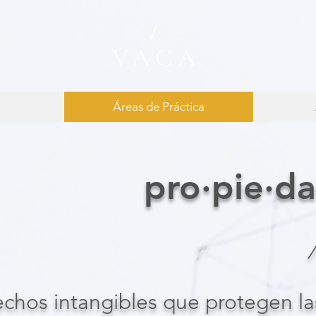
Áreas de Práctica
pro·pie·da
/
chos intangibles que protegen las